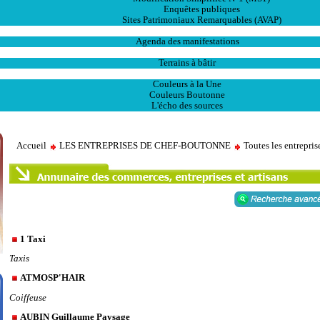
Enquêtes publiques
Sites Patrimoniaux Remarquables (AVAP)
L' Animation
Agenda des manifestations
Les Ventes
Terrains à bâtir
Publications
Couleurs à la Une
Couleurs Boutonne
L'écho des sources
Accueil
LES ENTREPRISES DE CHEF-BOUTONNE
Toutes les entrepri
1 Taxi
Taxis
ATMOSP'HAIR
Coiffeuse
AUBIN Guillaume Paysage