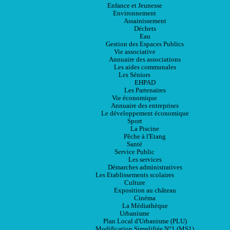
Enfance et Jeunesse
Environnement
Assainissement
Déchets
Eau
Gestion des Espaces Publics
Vie associative
Annuaire des associations
Les aides communales
Les Séniors
EHPAD
Les Partenaires
Vie économique
Annuaire des entreprises
Le développement économique
Sport
La Piscine
Pêche à l'Etang
Santé
Service Public
Les services
Démarches administratives
Les Etablissements scolaires
Culture
Exposition au château
Cinéma
La Médiathèque
Urbanisme
Plan Local d'Urbanisme (PLU)
Modification Simplifiée N°1 (MS1)