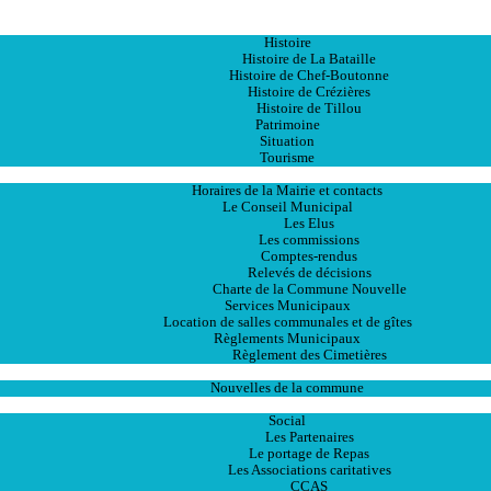
Accueil
La Ville
Histoire
Histoire de La Bataille
Histoire de Chef-Boutonne
Histoire de Crézières
Histoire de Tillou
Patrimoine
Situation
Tourisme
La Mairie
Horaires de la Mairie et contacts
Le Conseil Municipal
Les Elus
Les commissions
Comptes-rendus
Relevés de décisions
Charte de la Commune Nouvelle
Services Municipaux
Location de salles communales et de gîtes
Règlements Municipaux
Règlement des Cimetières
Les Actualités
Nouvelles de la commune
Les Services
Social
Les Partenaires
Le portage de Repas
Les Associations caritatives
CCAS