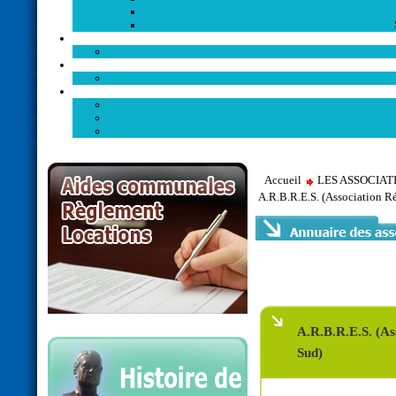
Accueil
LES ASSOCIA
A.R.B.R.E.S. (Association R
A.R.B.R.E.S. (As
Sud)