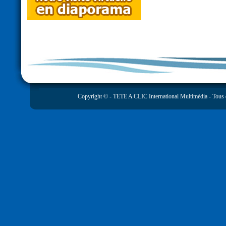
Copyright © -
TETE A CLIC International Multimédia
- Tous 