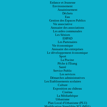
Enfance et Jeunesse
Environnement
Assainissement
Déchets
Eau
Gestion des Espaces Publics
Vie associative
Annuaire des associations
Les aides communales
Les Séniors
EHPAD
Les Partenaires
Vie économique
Annuaire des entreprises
Le développement économique
Sport
La Piscine
Pêche à l'Etang
Santé
Service Public
Les services
Démarches administratives
Les Etablissements scolaires
Culture
Exposition au château
Cinéma
La Médiathèque
Urbanisme
Plan Local d'Urbanisme (PLU)
Modification Simplifiée N°1 (MS1)