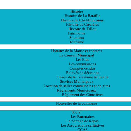
Accueil
La Ville
Histoire
Histoire de La Bataille
Histoire de Chef-Boutonne
Histoire de Crézières
Histoire de Tillou
Patrimoine
Situation
Tourisme
La Mairie
Horaires de la Mairie et contacts
Le Conseil Municipal
Les Elus
Les commissions
Comptes-rendus
Relevés de décisions
Charte de la Commune Nouvelle
Services Municipaux
Location de salles communales et de gîtes
Règlements Municipaux
Règlement des Cimetières
Les Actualités
Nouvelles de la commune
Les Services
Social
Les Partenaires
Le portage de Repas
Les Associations caritatives
CCAS