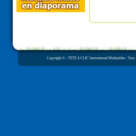
Copyright © -
TETE A CLIC International Multimédia
- Tous 