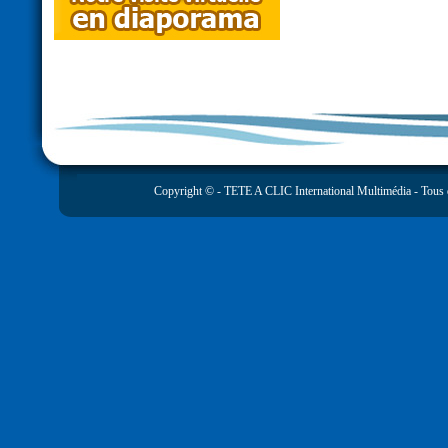
Copyright © -
TETE A CLIC International Multimédia
- Tous 