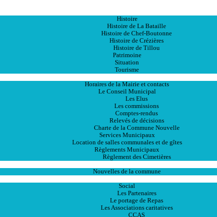
Accueil
La Ville
Histoire
Histoire de La Bataille
Histoire de Chef-Boutonne
Histoire de Crézières
Histoire de Tillou
Patrimoine
Situation
Tourisme
La Mairie
Horaires de la Mairie et contacts
Le Conseil Municipal
Les Elus
Les commissions
Comptes-rendus
Relevés de décisions
Charte de la Commune Nouvelle
Services Municipaux
Location de salles communales et de gîtes
Règlements Municipaux
Règlement des Cimetières
Les Actualités
Nouvelles de la commune
Les Services
Social
Les Partenaires
Le portage de Repas
Les Associations caritatives
CCAS