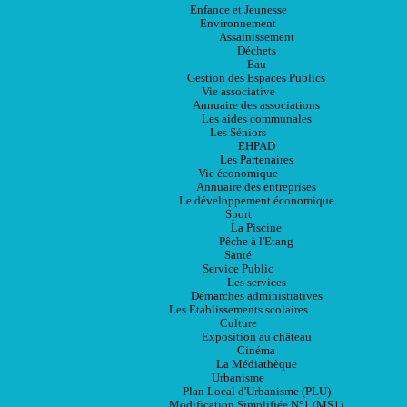
Enfance et Jeunesse
Environnement
Assainissement
Déchets
Eau
Gestion des Espaces Publics
Vie associative
Annuaire des associations
Les aides communales
Les Séniors
EHPAD
Les Partenaires
Vie économique
Annuaire des entreprises
Le développement économique
Sport
La Piscine
Pêche à l'Etang
Santé
Service Public
Les services
Démarches administratives
Les Etablissements scolaires
Culture
Exposition au château
Cinéma
La Médiathèque
Urbanisme
Plan Local d'Urbanisme (PLU)
Modification Simplifiée N°1 (MS1)