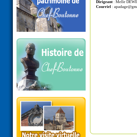
Dirigeant
: Melle DEWI
Courriel
:
apadage@gma