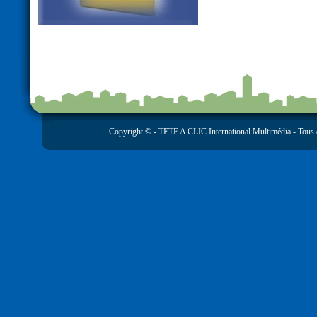
Copyright © -
TETE A CLIC International Multimédia
- Tous 