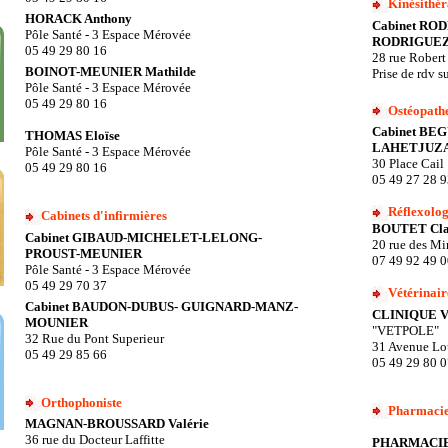
Kinésithér
HORACK Anthony
Cabinet RO
Pôle Santé - 3 Espace Mérovée
RODRIGUEZ
05 49 29 80 16
28 rue Rober
BOINOT-MEUNIER Mathilde
Prise de rdv s
Pôle Santé - 3 Espace Mérovée
05 49 29 80 16
Ostéopath
Cabinet BE
THOMAS Eloïse
LAHETJUZA
Pôle Santé - 3 Espace Mérovée
30 Place Cail
05 49 29 80 16
05 49 27 28 
Réflexolog
Cabinets d'infirmières
BOUTET Cla
Cabinet GIBAUD-MICHELET-LELONG-
20 rue des M
PROUST-MEUNIER
07 49 92 49 
Pôle Santé - 3 Espace Mérovée
05 49 29 70 37
Vétérinair
Cabinet BAUDON-DUBUS- GUIGNARD-MANZ-
CLINIQUE 
MOUNIER
"VETPOLE"
32 Rue du Pont Superieur
31 Avenue Lou
05 49 29 85 66
05 49 29 80 
Orthophoniste
Pharmaci
MAGNAN-BROUSSARD Valérie
36 rue du Docteur Laffitte
PHARMACIE