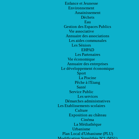
Enfance et Jeunesse
Environnement
Assainissement
Déchets
Eau
Gestion des Espaces Publics
Vie associative
Annuaire des associations
Les aides communales
Les Séniors
EHPAD
Les Partenaires
Vie économique
Annuaire des entreprises
Le développement économique
Sport
La Piscine
Pêche à l'Etang
Santé
Service Public
Les services
Démarches administratives
Les Etablissements scolaires
Culture
Exposition au château
Cinéma
La Médiathèque
Urbanisme
Plan Local d'Urbanisme (PLU)
Modification Simplifiée N°1 (MS1)