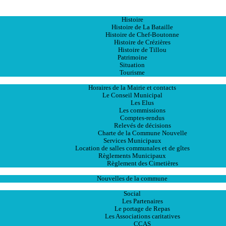
Accueil
La Ville
Histoire
Histoire de La Bataille
Histoire de Chef-Boutonne
Histoire de Crézières
Histoire de Tillou
Patrimoine
Situation
Tourisme
La Mairie
Horaires de la Mairie et contacts
Le Conseil Municipal
Les Elus
Les commissions
Comptes-rendus
Relevés de décisions
Charte de la Commune Nouvelle
Services Municipaux
Location de salles communales et de gîtes
Règlements Municipaux
Règlement des Cimetières
Les Actualités
Nouvelles de la commune
Les Services
Social
Les Partenaires
Le portage de Repas
Les Associations caritatives
CCAS