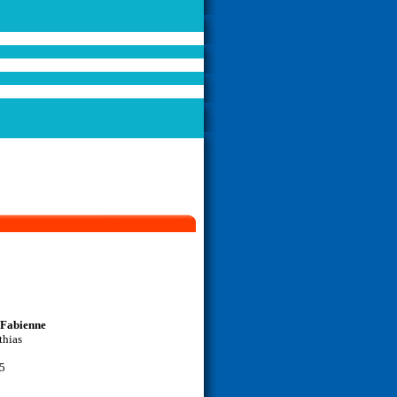
abienne
hias
45