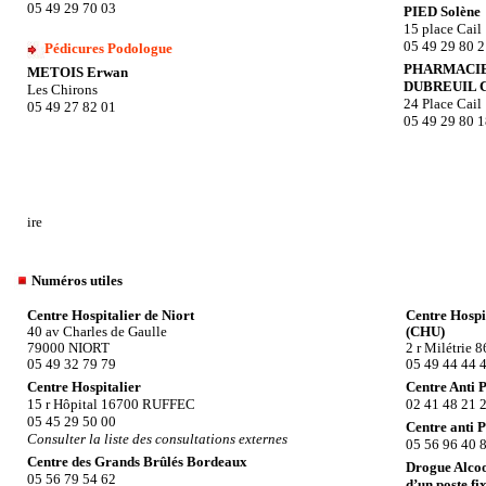
05 49 29 70 03
PIED Solène
15 place Cail
05 49 29 80 
Pédicures Podologue
PHARMACIE
METOIS Erwan
DUBREUIL C
Les Chirons
24 Place Cail
05 49 27 82 01
05 49 29 80 
ire
Numéros utiles
Centre Hospitalier de Niort
Centre Hospit
40 av Charles de Gaulle
(CHU)
79000 NIORT
2 r Milétrie
05 49 32 79 79
05 49 44 44 
Centre Hospitalier
Centre Anti 
15 r Hôpital 16700 RUFFEC
02 41 48 21 
05 45 29 50 00
Centre anti 
Consulter la liste des consultations externes
05 56 96 40 
Centre des Grands Brûlés Bordeaux
Drogue Alcoo
05 56 79 54 62
d’un poste fi