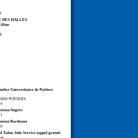
21
 DES HALLES
éline
18
alier Universitaire de Poitiers
 86000 POITIERS
44
Poison Angers
21
Poison Bordeaux
80
l Tabac Info Service (appel gratuit
xe)