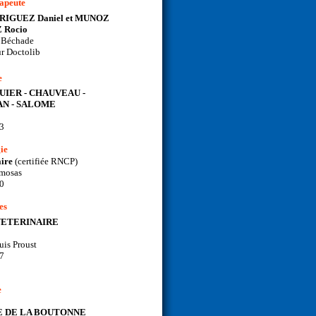
apeute
DRIGUEZ Daniel et MUNOZ
 Rocio
t Béchade
ur Doctolib
e
GUIER - CHAUVEAU -
N - SALOME
93
ie
ire
(certifiée RNCP)
imosas
00
es
VETERINAIRE
is Proust
07
e
 DE LA BOUTONNE