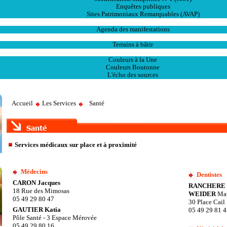
Enquêtes publiques
Sites Patrimoniaux Remarquables (AVAP)
L' Animation
Agenda des manifestations
Les Ventes
Terrains à bâtir
Publications
Couleurs à la Une
Couleurs Boutonne
L'écho des sources
Accueil
Les Services
Santé
Services médicaux sur place et à proximité
Médecins
Dentistes
CARON Jacques
RANCHERE F
18 Rue des Mimosas
WEIDER
Mat
05 49 29 80 47
30 Place Cail
GAUTIER Katia
05 49 29 81 
Pôle Santé - 3 Espace Mérovée
05 49 29 80 16