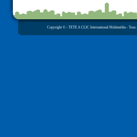
Copyright © -
TETE A CLIC International Multimédia
- Tous 