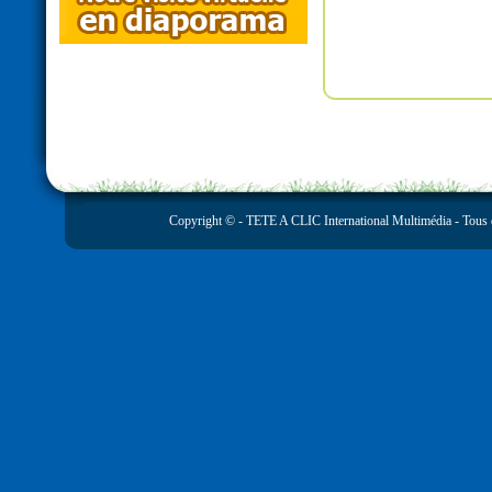
Copyright © -
TETE A CLIC International Multimédia
- Tous 