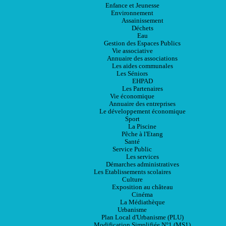
Enfance et Jeunesse
Environnement
Assainissement
Déchets
Eau
Gestion des Espaces Publics
Vie associative
Annuaire des associations
Les aides communales
Les Séniors
EHPAD
Les Partenaires
Vie économique
Annuaire des entreprises
Le développement économique
Sport
La Piscine
Pêche à l'Etang
Santé
Service Public
Les services
Démarches administratives
Les Etablissements scolaires
Culture
Exposition au château
Cinéma
La Médiathèque
Urbanisme
Plan Local d'Urbanisme (PLU)
Modification Simplifiée N°1 (MS1)