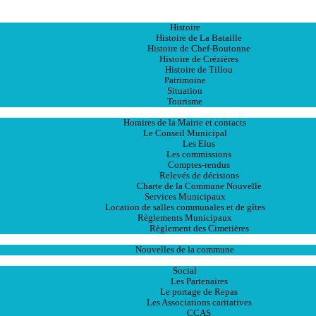
Accueil
La Ville
Histoire
Histoire de La Bataille
Histoire de Chef-Boutonne
Histoire de Crézières
Histoire de Tillou
Patrimoine
Situation
Tourisme
La Mairie
Horaires de la Mairie et contacts
Le Conseil Municipal
Les Elus
Les commissions
Comptes-rendus
Relevés de décisions
Charte de la Commune Nouvelle
Services Municipaux
Location de salles communales et de gîtes
Règlements Municipaux
Règlement des Cimetières
Les Actualités
Nouvelles de la commune
Les Services
Social
Les Partenaires
Le portage de Repas
Les Associations caritatives
CCAS