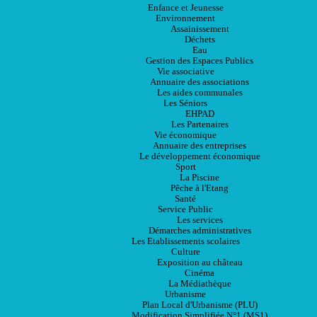
Enfance et Jeunesse
Environnement
Assainissement
Déchets
Eau
Gestion des Espaces Publics
Vie associative
Annuaire des associations
Les aides communales
Les Séniors
EHPAD
Les Partenaires
Vie économique
Annuaire des entreprises
Le développement économique
Sport
La Piscine
Pêche à l'Etang
Santé
Service Public
Les services
Démarches administratives
Les Etablissements scolaires
Culture
Exposition au château
Cinéma
La Médiathèque
Urbanisme
Plan Local d'Urbanisme (PLU)
Modification Simplifiée N°1 (MS1)