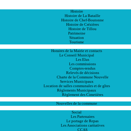
Accueil
La Ville
Histoire
Histoire de La Bataille
Histoire de Chef-Boutonne
Histoire de Crézières
Histoire de Tillou
Patrimoine
Situation
Tourisme
La Mairie
Horaires de la Mairie et contacts
Le Conseil Municipal
Les Elus
Les commissions
Comptes-rendus
Relevés de décisions
Charte de la Commune Nouvelle
Services Municipaux
Location de salles communales et de gîtes
Règlements Municipaux
Règlement des Cimetières
Les Actualités
Nouvelles de la commune
Les Services
Social
Les Partenaires
Le portage de Repas
Les Associations caritatives
CCAS