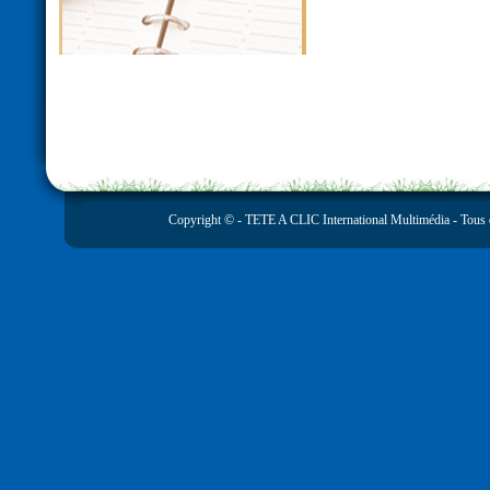
Copyright © -
TETE A CLIC International Multimédia
- Tous 