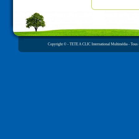
Copyright © -
TETE A CLIC International Multimédia
- Tous 