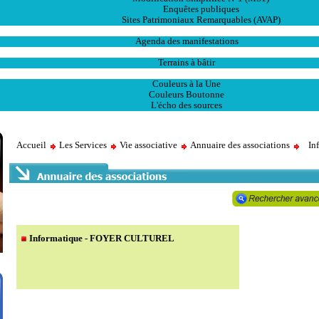
Enquêtes publiques
Sites Patrimoniaux Remarquables (AVAP)
L' Animation
Agenda des manifestations
Les Ventes
Terrains à bâtir
Publications
Couleurs à la Une
Couleurs Boutonne
L'écho des sources
Accueil
Les Services
Vie associative
Annuaire des associations
In
Informatique - FOYER CULTUREL