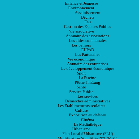
Enfance et Jeunesse
Environnement
Assainissement
Déchets
Eau
Gestion des Espaces Publics
Vie associative
Annuaire des associations
Les aides communales
Les Séniors
EHPAD
Les Partenaires
Vie économique
Annuaire des entreprises
Le développement économique
Sport
La Piscine
Pêche à l'Etang
Santé
Service Public
Les services
Démarches administratives
Les Etablissements scolaires
Culture
Exposition au château
Cinéma
La Médiathèque
Urbanisme
Plan Local d'Urbanisme (PLU)
Modification Simplifiée N°1 (MS1)