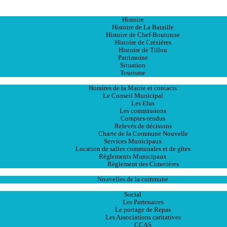
Accueil
La Ville
Histoire
Histoire de La Bataille
Histoire de Chef-Boutonne
Histoire de Crézières
Histoire de Tillou
Patrimoine
Situation
Tourisme
La Mairie
Horaires de la Mairie et contacts
Le Conseil Municipal
Les Elus
Les commissions
Comptes-rendus
Relevés de décisions
Charte de la Commune Nouvelle
Services Municipaux
Location de salles communales et de gîtes
Règlements Municipaux
Règlement des Cimetières
Les Actualités
Nouvelles de la commune
Les Services
Social
Les Partenaires
Le portage de Repas
Les Associations caritatives
CCAS