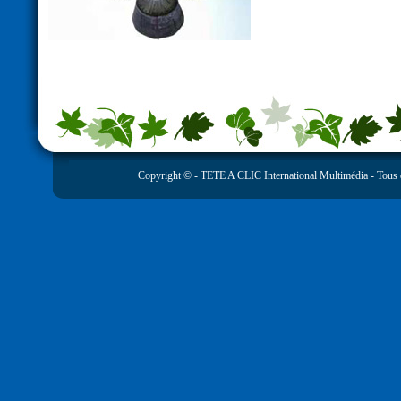
Copyright © -
TETE A CLIC International Multimédia
- Tous 