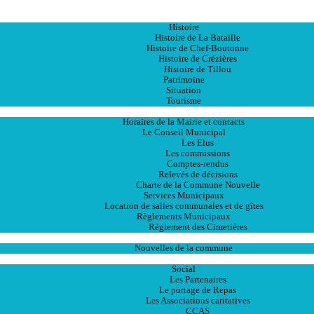
Accueil
La Ville
Histoire
Histoire de La Bataille
Histoire de Chef-Boutonne
Histoire de Crézières
Histoire de Tillou
Patrimoine
Situation
Tourisme
La Mairie
Horaires de la Mairie et contacts
Le Conseil Municipal
Les Elus
Les commissions
Comptes-rendus
Relevés de décisions
Charte de la Commune Nouvelle
Services Municipaux
Location de salles communales et de gîtes
Règlements Municipaux
Règlement des Cimetières
Les Actualités
Nouvelles de la commune
Les Services
Social
Les Partenaires
Le portage de Repas
Les Associations caritatives
CCAS