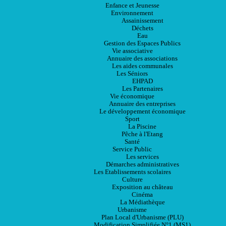
Enfance et Jeunesse
Environnement
Assainissement
Déchets
Eau
Gestion des Espaces Publics
Vie associative
Annuaire des associations
Les aides communales
Les Séniors
EHPAD
Les Partenaires
Vie économique
Annuaire des entreprises
Le développement économique
Sport
La Piscine
Pêche à l'Etang
Santé
Service Public
Les services
Démarches administratives
Les Etablissements scolaires
Culture
Exposition au château
Cinéma
La Médiathèque
Urbanisme
Plan Local d'Urbanisme (PLU)
Modification Simplifiée N°1 (MS1)