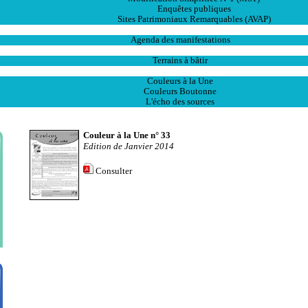
Enquêtes publiques
Sites Patrimoniaux Remarquables (AVAP)
L' Animation
Agenda des manifestations
Les Ventes
Terrains à bâtir
Publications
Couleurs à la Une
Couleurs Boutonne
L'écho des sources
Couleur à la Une n° 33
Edition de Janvier 2014
Consulter