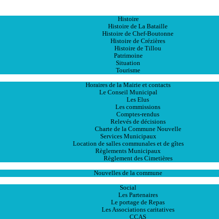
Accueil
La Ville
Histoire
Histoire de La Bataille
Histoire de Chef-Boutonne
Histoire de Crézières
Histoire de Tillou
Patrimoine
Situation
Tourisme
La Mairie
Horaires de la Mairie et contacts
Le Conseil Municipal
Les Elus
Les commissions
Comptes-rendus
Relevés de décisions
Charte de la Commune Nouvelle
Services Municipaux
Location de salles communales et de gîtes
Règlements Municipaux
Règlement des Cimetières
Les Actualités
Nouvelles de la commune
Les Services
Social
Les Partenaires
Le portage de Repas
Les Associations caritatives
CCAS