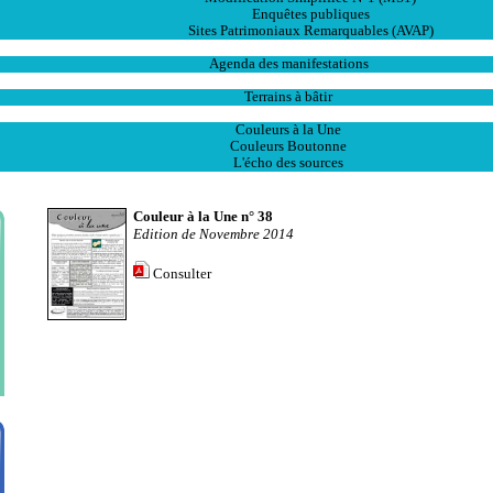
Enquêtes publiques
Sites Patrimoniaux Remarquables (AVAP)
L' Animation
Agenda des manifestations
Les Ventes
Terrains à bâtir
Publications
Couleurs à la Une
Couleurs Boutonne
L'écho des sources
Couleur à la Une n° 38
Edition de Novembre 2014
Consulter