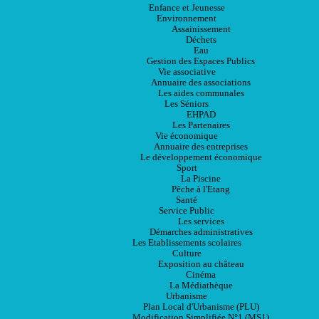
Enfance et Jeunesse
Environnement
Assainissement
Déchets
Eau
Gestion des Espaces Publics
Vie associative
Annuaire des associations
Les aides communales
Les Séniors
EHPAD
Les Partenaires
Vie économique
Annuaire des entreprises
Le développement économique
Sport
La Piscine
Pêche à l'Etang
Santé
Service Public
Les services
Démarches administratives
Les Etablissements scolaires
Culture
Exposition au château
Cinéma
La Médiathèque
Urbanisme
Plan Local d'Urbanisme (PLU)
Modification Simplifiée N°1 (MS1)