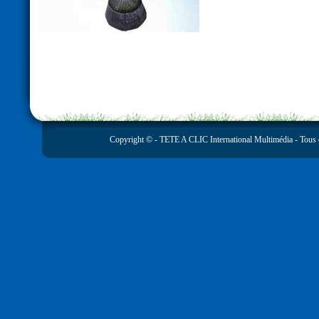
Copyright © -
TETE A CLIC International Multimédia
- Tous 