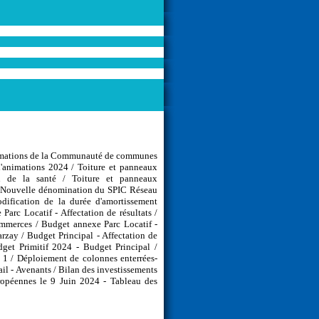
ormations de la Communauté de communes
d'animations 2024 / Toiture et panneaux
on de la santé / Toiture et panneaux
 / Nouvelle dénomination du SPIC Réseau
dification de la durée d'amortissement
arc Locatif - Affectation de résultats /
mmerces / Budget annexe Parc Locatif -
zay / Budget Principal - Affectation de
dget Primitif 2024 - Budget Principal /
 1 / Déploiement de colonnes enterrées-
l - Avenants / Bilan des investissements
uropéennes le 9 Juin 2024 - Tableau des