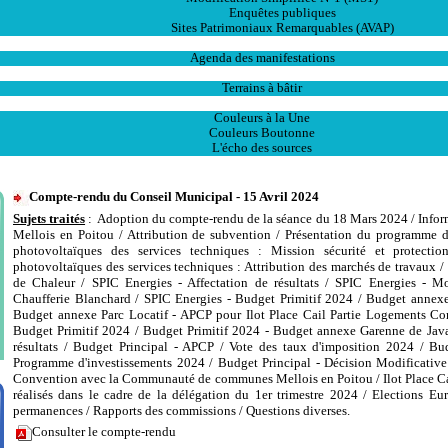
Enquêtes publiques
Sites Patrimoniaux Remarquables (AVAP)
L' Animation
Agenda des manifestations
Les Ventes
Terrains à bâtir
Publications
Couleurs à la Une
Couleurs Boutonne
L'écho des sources
Compte-rendu du Conseil Municipal - 15 Avril 2024
Sujets traités
: Adoption du compte-rendu de la séance du 18 Mars 2024 / Inf
Mellois en Poitou / Attribution de subvention / Présentation du programme 
photovoltaïques des services techniques : Mission sécurité et protecti
photovoltaïques des services techniques : Attribution des marchés de travaux
de Chaleur / SPIC Energies - Affectation de résultats / SPIC Energies - Mo
Chaufferie Blanchard / SPIC Energies - Budget Primitif 2024 / Budget annexe P
Budget annexe Parc Locatif - APCP pour Ilot Place Cail Partie Logements Co
Budget Primitif 2024 / Budget Primitif 2024 - Budget annexe Garenne de Javar
résultats / Budget Principal - APCP / Vote des taux d'imposition 2024 / Bu
Programme d'investissements 2024 / Budget Principal - Décision Modificative
Convention avec la Communauté de communes Mellois en Poitou / Ilot Place Cai
réalisés dans le cadre de la délégation du 1er trimestre 2024 / Elections E
permanences / Rapports des commissions / Questions diverses.
Consulter le compte-rendu