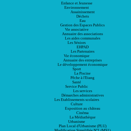
Enfance et Jeunesse
Environnement
Assainissement
Déchets
Eau
Gestion des Espaces Publics
Vie associative
Annuaire des associations
Les aides communales
Les Séniors
EHPAD
Les Partenaires
Vie économique
Annuaire des entreprises
Le développement économique
Sport
La Piscine
Pêche à l'Etang
Santé
Service Public
Les services
Démarches administratives
Les Etablissements scolaires
Culture
Exposition au château
Cinéma
La Médiathèque
Urbanisme
Plan Local d'Urbanisme (PLU)
Modification Simplifiée N°1 (MS1)