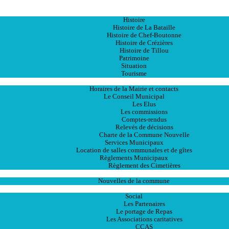
Accueil
La Ville
Histoire
Histoire de La Bataille
Histoire de Chef-Boutonne
Histoire de Crézières
Histoire de Tillou
Patrimoine
Situation
Tourisme
La Mairie
Horaires de la Mairie et contacts
Le Conseil Municipal
Les Elus
Les commissions
Comptes-rendus
Relevés de décisions
Charte de la Commune Nouvelle
Services Municipaux
Location de salles communales et de gîtes
Règlements Municipaux
Règlement des Cimetières
Les Actualités
Nouvelles de la commune
Les Services
Social
Les Partenaires
Le portage de Repas
Les Associations caritatives
CCAS