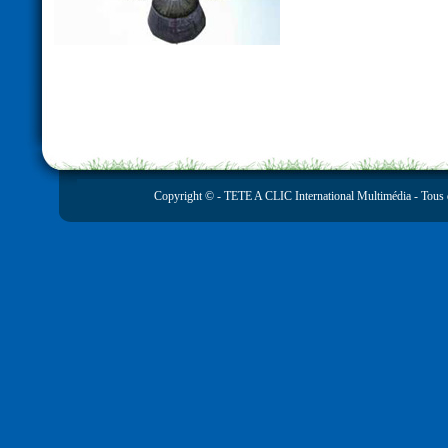
Copyright © -
TETE A CLIC International Multimédia
- Tous 