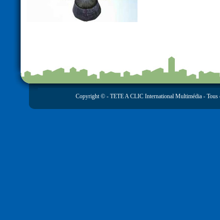
Copyright © -
TETE A CLIC International Multimédia
- Tous 