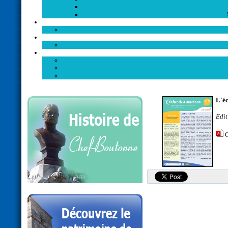
L'éc
Edit
C