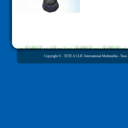
Copyright © -
TETE A CLIC International Multimédia
- Tous 