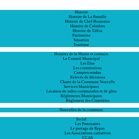
Accueil
La Ville
Histoire
Histoire de La Bataille
Histoire de Chef-Boutonne
Histoire de Crézières
Histoire de Tillou
Patrimoine
Situation
Tourisme
La Mairie
Horaires de la Mairie et contacts
Le Conseil Municipal
Les Elus
Les commissions
Comptes-rendus
Relevés de décisions
Charte de la Commune Nouvelle
Services Municipaux
Location de salles communales et de gîtes
Règlements Municipaux
Règlement des Cimetières
Les Actualités
Nouvelles de la commune
Les Services
Social
Les Partenaires
Le portage de Repas
Les Associations caritatives
CCAS