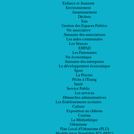
Enfance et Jeunesse
Environnement
Assainissement
Déchets
Eau
Gestion des Espaces Publics
Vie associative
Annuaire des associations
Les aides communales
Les Séniors
EHPAD
Les Partenaires
Vie économique
Annuaire des entreprises
Le développement économique
Sport
La Piscine
Pêche à l'Etang
Santé
Service Public
Les services
Démarches administratives
Les Etablissements scolaires
Culture
Exposition au château
Cinéma
La Médiathèque
Urbanisme
Plan Local d'Urbanisme (PLU)
Modification Simplifiée N°1 (MS1)