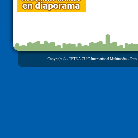
Copyright © -
TETE A CLIC International Multimédia
- Tous 