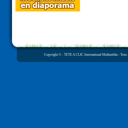
Copyright © -
TETE A CLIC International Multimédia
- Tous 