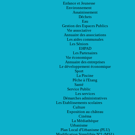
Enfance et Jeunesse
Environnement
Assainissement
Déchets
Eau
Gestion des Espaces Publics
Vie associative
Annuaire des associations
Les aides communales
Les Séniors
EHPAD
Les Partenaires
Vie économique
Annuaire des entreprises
Le développement économique
Sport
La Piscine
Pêche à l'Etang
Santé
Service Public
Les services
Démarches administratives
Les Etablissements scolaires
Culture
Exposition au château
Cinéma
La Médiathèque
Urbanisme
Plan Local d'Urbanisme (PLU)
Modification Simplifiée N°1 (MS1)