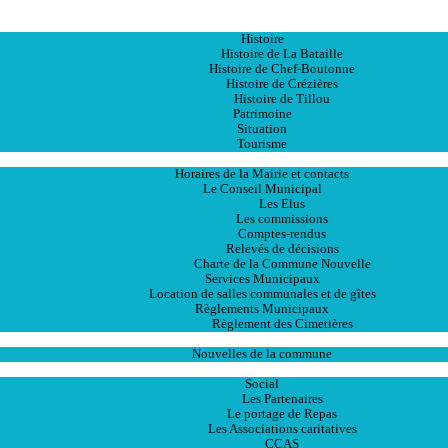
Accueil
La Ville
Histoire
Histoire de La Bataille
Histoire de Chef-Boutonne
Histoire de Crézières
Histoire de Tillou
Patrimoine
Situation
Tourisme
La Mairie
Horaires de la Mairie et contacts
Le Conseil Municipal
Les Elus
Les commissions
Comptes-rendus
Relevés de décisions
Charte de la Commune Nouvelle
Services Municipaux
Location de salles communales et de gîtes
Règlements Municipaux
Règlement des Cimetières
Les Actualités
Nouvelles de la commune
Les Services
Social
Les Partenaires
Le portage de Repas
Les Associations caritatives
CCAS